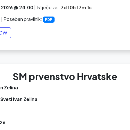
.2026 @ 24:00
|
Istječe za :
7d 10h 17m 0s
5
| Poseban pravilnik:
PDF
NOW
SM prvenstvo Hrvatske
an Zelina
Sveti Ivan Zelina
26