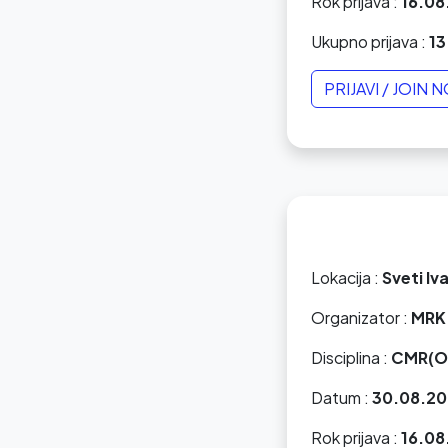
Rok prijava :
16.08
Ukupno prijava :
13
PRIJAVI / JOIN 
Lokacija :
Sveti Iv
Organizator :
MRK 
Disciplina :
CMR(O
Datum :
30.08.20
Rok prijava :
16.08