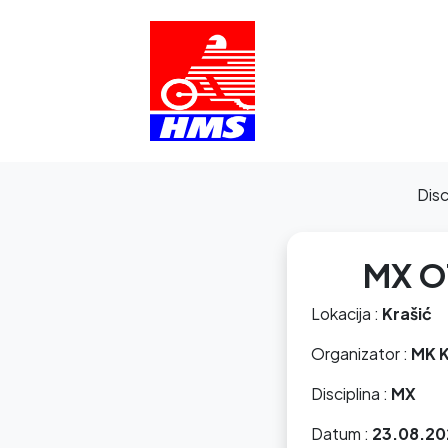
Dis
MX O
Lokacija :
Krašić
Organizator :
MK 
Disciplina :
MX
Datum :
23.08.20