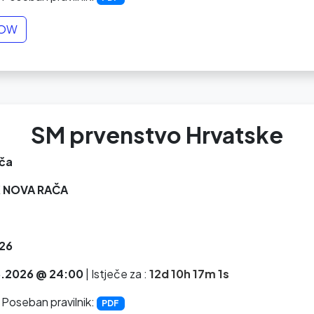
NOW
SM prvenstvo Hrvatske
ča
 NOVA RAČA
26
.2026 @ 24:00
|
Istječe za :
12d 10h 17m 0s
 Poseban pravilnik:
PDF