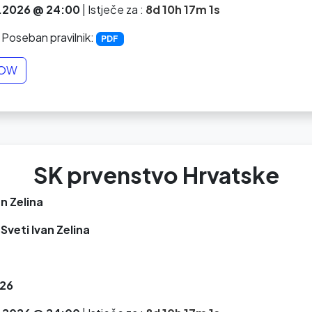
.2026 @ 24:00
|
Istječe za :
8d 10h 17m 0s
 Poseban pravilnik:
PDF
NOW
SK prvenstvo Hrvatske
an Zelina
Sveti Ivan Zelina
26