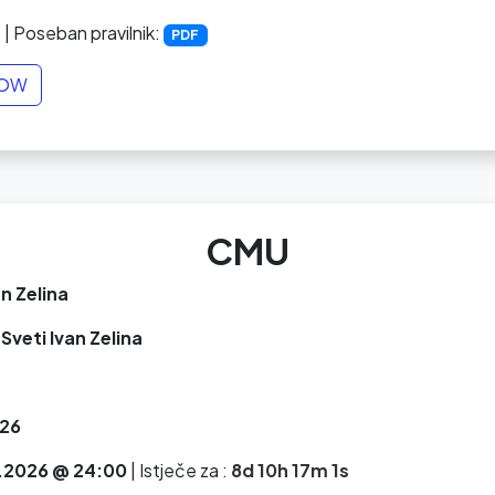
3
| Poseban pravilnik:
PDF
NOW
CMU
an Zelina
Sveti Ivan Zelina
26
.2026 @ 24:00
|
Istječe za :
8d 10h 17m 0s