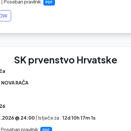
3
| Poseban pravilnik:
PDF
NOW
SK prvenstvo Hrvatske
ča
 NOVA RAČA
26
.2026 @ 24:00
|
Istječe za :
12d 10h 17m 0s
 Poseban pravilnik:
PDF