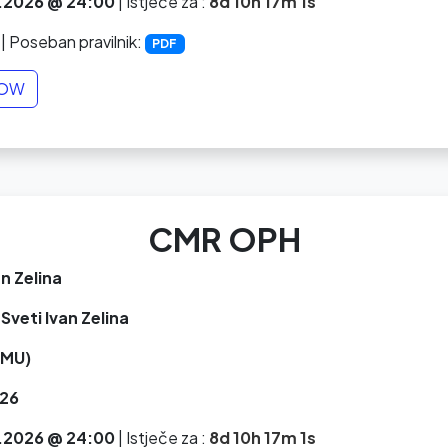
.2026 @ 24:00
|
Istječe za :
8d 10h 17m 0s
| Poseban pravilnik:
PDF
NOW
CMR OPH
an Zelina
Sveti Ivan Zelina
MU)
26
.2026 @ 24:00
|
Istječe za :
8d 10h 17m 0s