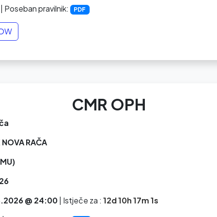
| Poseban pravilnik:
PDF
NOW
CMR OPH
ča
 NOVA RAČA
MU)
26
.2026 @ 24:00
|
Istječe za :
12d 10h 17m 0s