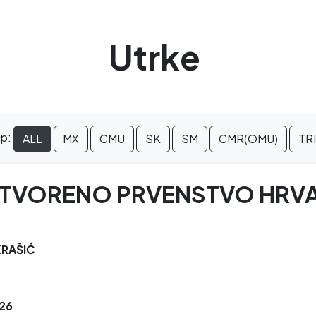
Utrke
cp:
ALL
MX
CMU
SK
SM
CMR(OMU)
TR
TVORENO PRVENSTVO HRV
KRAŠIĆ
26